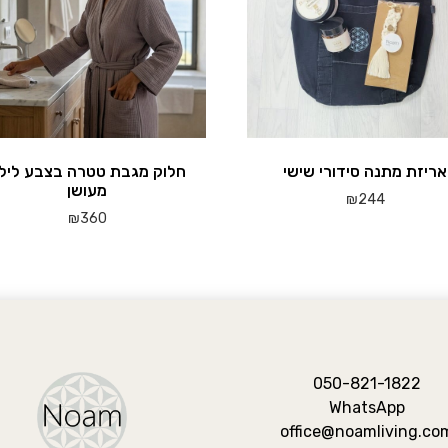
חלוק מגבת טטרה בצבע ליל
אריזת מתנה סידורי שישי
מעושן
₪
244
₪
360
למוצר
זה
יש
מספר
סוגים.
ניתן
050-821-1822
לבחור
WhatsApp
את
ויות
office@noamliving.co
האפשרויות