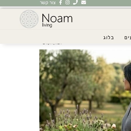
צור קשר
ים
בלוג
‹ הבא |
הקודם ›