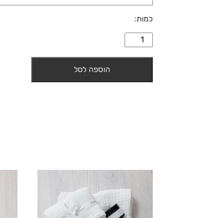
כמות:
כמות
של
חלוק
הוספה לסל
מגבת
טטרה
בצבע
אפור