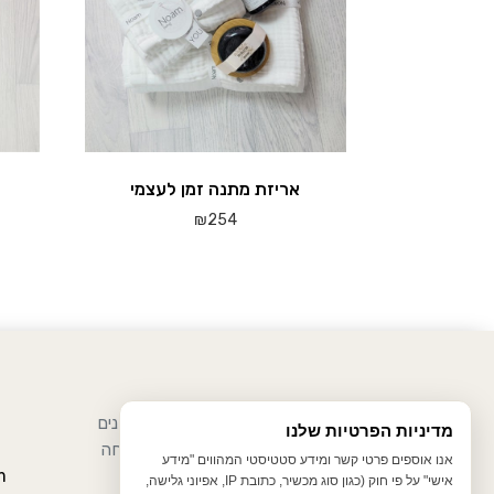
אריזת מתנה זמן לעצמי
₪
254
למוצר
זה
יש
מספר
סוגים.
ניתן
לבחור
הירשמו לניוזלטר שלנו וקבלו עדכונים
מדיניות הפרטיות שלנו
את
ומבצעים ובנוסף תהנו מ-10% הנחה
אנו אוספים פרטי קשר ומידע סטטיסטי המהווים "מידע
האפשר
להזמנה ראשונה.
m
אישי" על פי חוק (כגון סוג מכשיר, כתובת IP, אפיוני גלישה,
בעמוד