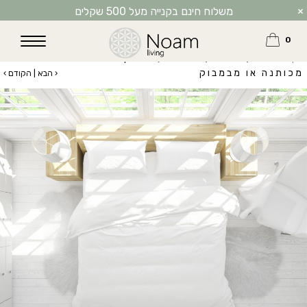
×
משלוח חינם בקנייה מעל 500 שקלים
0
דף הבית
/
חנות
/ סט מצעים לבן
מכותנה או מבמבוק
‹ הבא |
הקודם ›