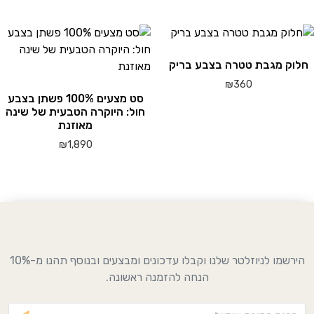
זה
יש
מספר
חלוק מגבת טטרה בצבע בריק
סוגים.
ניתן
₪
360
סט מצעים 100% פשתן בצבע
לבחור
מוצר
חול: היוקרה הטבעית של שינה
את
ה
מאוזנת
האפשרויות
ש
₪
1,890
בעמוד
ספר
המוצר
וגים.
יתן
בחור
ת
אפשרויות
עמוד
הירשמו לניוזלטר שלנו וקבלו עדכונים ומבצעים ובנוסף תהנו מ-10%
מוצר
הנחה להזמנה ראשונה.