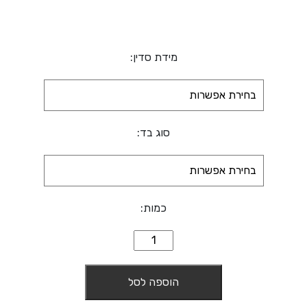
מידת סדין:
סוג בד:
כמות:
כמות
של
סט
הוספה לסל
מצעים
לבן