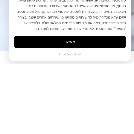
סוג מכשיר, כתובת IP, אפיוני גלישה, מיקום), וכן פרטי קשר כגון טלפון ומייל.
בנוסף, אנו משתמשים או עשויים להשתמש בשירותים מבוססים בינה
מלאכותית. אינך חייב על פי דין להסכים לאיסוף המידע, אך ככל שלא תסכים
ייתכן שלא נוכל להעניק לך שירותים מסויימים ושירותים אחרים יוענקו בצורה
חלקית. להרחבה, ראה את מדיניות הפרטיות המלאה שלנו. בלחיצה על
"מאשר", אתה מסכים לאיסוף ועיבוד המידע בהתאם לאמור בה.
מאשר
מדיניות פרטיות
לבוש ואקססוריז